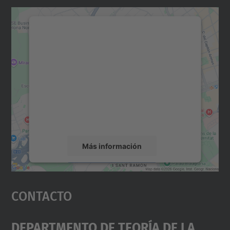
Necesitamos su consentimiento
para cargar el servicio Google
Maps.
Utilizamos un servicio de terceros para
incrustar contenido de mapas que puede
recopilar datos sobre su actividad. Le
rogamos que revise los detalles y acepte el
servicio para ver este mapa.
Más información
Aceptar
Contacto
powered by
Usercentrics Consent
Management Platform
Departmento De Teoría De La