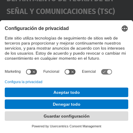
Señal Y Comunicaciones (TSC)
Contacto
usd.utgcntic
upc.edu
UPC Campus Nord, C/Jordi Girona 1-3,
Dirección
Edificios D3-D4-D5, 08034 Barcelona
(SPAIN)
Teléfono
+34 934017486
© UPC
Desarrollado con
Mapa del Sitio
Accesibilidad
Aviso legal
Configuración de privacidad