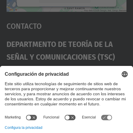
Aceptar
Contacto
powered by
Usercentrics Consent
Management Platform
Departmento De Teoría De La
Señal Y Comunicaciones (TSC)
Contacto
usd.utgcntic
upc.edu
UPC Campus Nord, C/Jordi Girona 1-3,
Dirección
Edificios D3-D4-D5, 08034 Barcelona
(SPAIN)
Teléfono
+34 934017486