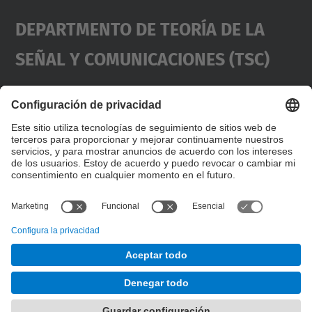
Departmento De Teoría De La
Señal Y Comunicaciones (TSC)
Contacto
usd.utgcntic
upc.edu
UPC Campus Nord, C/Jordi Girona 1-3,
Dirección
Edificios D3-D4-D5, 08034 Barcelona
(SPAIN)
Teléfono
+34 934017486
© UPC
Desarrollado con