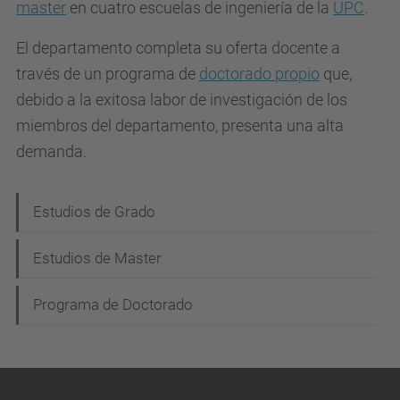
master
en cuatro escuelas de ingeniería de la
UPC
.
El departamento completa su oferta docente a
través de un programa de
doctorado propio
que,
debido a la exitosa labor de investigación de los
miembros del departamento, presenta una alta
demanda.
N
Estudios de Grado
a
Estudios de Master
v
e
Programa de Doctorado
g
a
c