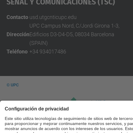
Señal Y Comunicaciones (TSC)
Contacto
usd.utgcntic
upc.edu
UPC Campus Nord, C/Jordi Girona 1-3,
Dirección
Edificios D3-D4-D5, 08034 Barcelona
(SPAIN)
Teléfono
+34 934017486
© UPC
Desarrollado con
Mapa del Sitio
Accesibilidad
Aviso legal
Configuración de privacidad