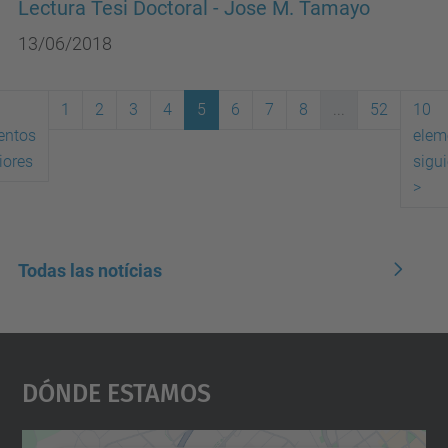
Lectura Tesi Doctoral - Jose M. Tamayo
13/06/2018
1
2
3
4
5
6
7
8
...
52
10
entos
elem
(actual)
iores
sigu
>
Todas las notícias
Dónde Estamos