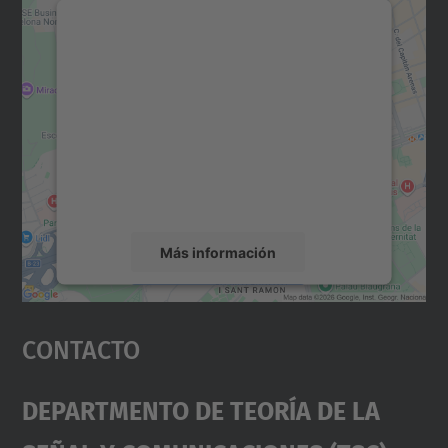
Necesitamos su consentimiento
para cargar el servicio Google
Maps.
Utilizamos un servicio de terceros para
incrustar contenido de mapas que puede
recopilar datos sobre su actividad. Le
rogamos que revise los detalles y acepte el
servicio para ver este mapa.
Más información
Aceptar
Contacto
powered by
Usercentrics Consent
Management Platform
Departmento De Teoría De La