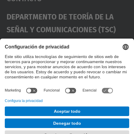
Management Platform
Departmento De Teoría De La
Señal Y Comunicaciones (TSC)
Contacto
usd.utgcntic
upc.edu
UPC Campus Nord, C/Jordi Girona 1-3,
Dirección
Edificios D3-D4-D5, 08034 Barcelona
(SPAIN)
Teléfono
+34 934017486
© UPC
Desarrollado con