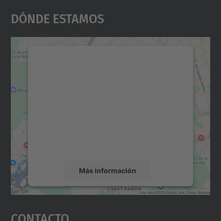
Dónde Estamos
Necesitamos su consentimiento
para cargar el servicio Google
Maps.
Utilizamos un servicio de terceros para
incrustar contenido de mapas que puede
recopilar datos sobre su actividad. Le
rogamos que revise los detalles y acepte el
servicio para ver este mapa.
Más información
Aceptar
Contacto
powered by
Usercentrics Consent