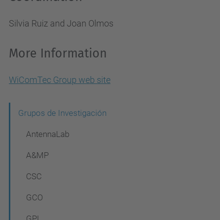
Silvia Ruiz and Joan Olmos
More Information
WiComTec Group web site
N
Grupos de Investigación
a
AntennaLab
v
A&MP
e
CSC
g
a
GCO
c
GPI