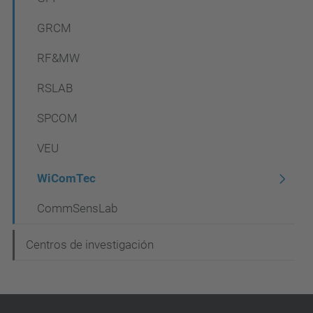
i
GRCM
ó
n
RF&MW
RSLAB
SPCOM
VEU
WiComTec
CommSensLab
Centros de investigación