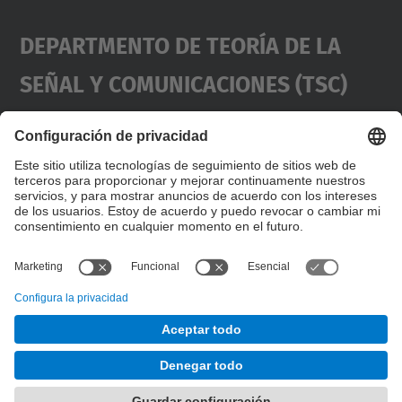
Management Platform
Departmento De Teoría De La
Señal Y Comunicaciones (TSC)
Contacto
usd.utgcntic
upc.edu
UPC Campus Nord, C/Jordi Girona 1-3,
Dirección
Edificios D3-D4-D5, 08034 Barcelona
(SPAIN)
Teléfono
+34 934017486
© UPC
Desarrollado con