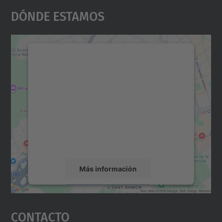
Dónde Estamos
Necesitamos su consentimiento
para cargar el servicio Google
Maps.
Utilizamos un servicio de terceros para
incrustar contenido de mapas que puede
recopilar datos sobre su actividad. Le
rogamos que revise los detalles y acepte el
servicio para ver este mapa.
Más información
Aceptar
Contacto
powered by
Usercentrics Consent