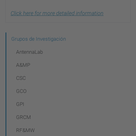
Click here for more detailed information
N
Grupos de Investigación
a
AntennaLab
v
A&MP
e
CSC
g
a
GCO
c
GPI
i
GRCM
ó
n
RF&MW