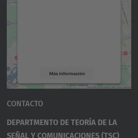
Necesitamos su consentimiento
para cargar el servicio Google
Maps.
Utilizamos un servicio de terceros para
incrustar contenido de mapas que puede
recopilar datos sobre su actividad. Le
rogamos que revise los detalles y acepte el
servicio para ver este mapa.
Más información
Aceptar
Contacto
powered by
Usercentrics Consent
Management Platform
Departmento De Teoría De La
Señal Y Comunicaciones (TSC)