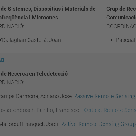
de Sistemes, Dispositius i Materials de
Grup de Rec
ofreqüència i Microones
Comunicaci
DINACIÓ:
COORDINAC
'Callaghan Castellà, Joan
Pascual 
AB
 de Recerca en Teledetecció
DINACIÓ:
Camps Carmona, Adriano Jose
Passive Remote Sensing
Rocadenbosch Burillo, Francisco
Optical Remote Sen
allorquí Franquet, Jordi
Active Remote Sensing Group