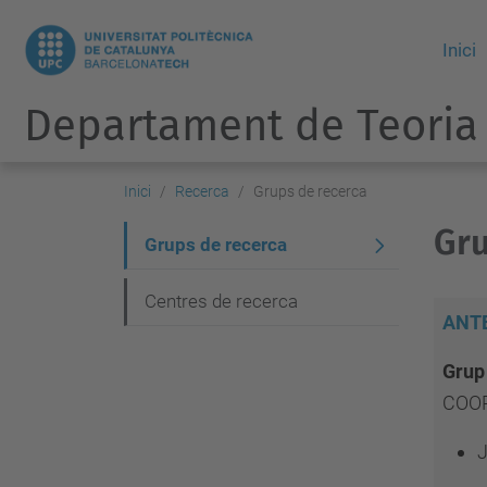
Inici
Departament de Teoria 
Inici
Recerca
Grups de recerca
Gru
N
Grups de recerca
a
Centres de recerca
v
ANT
e
Grup
g
COOR
a
J
c