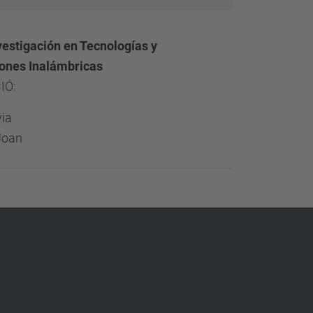
vestigación en Tecnologías y
ones Inalámbricas
IÓ:
via
Joan