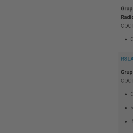
Grup 
Radi
COOR
O
RSL
Grup
COOR
M