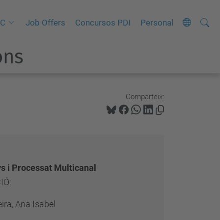
Cerca
C
IC
Job Offers
Concursos PDI
Personal
e
ons
r
c
a
a
Comparteix:
v
a
n
ç
a
s i Processat Multicanal
d
IÓ:
a
ira, Ana Isabel
…