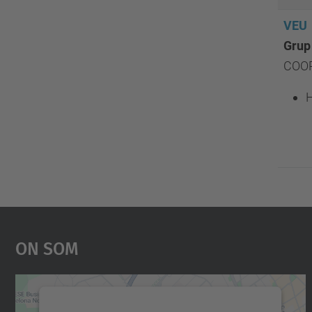
VEU
Grup
COOR
H
On Som
Necessitem el vostre consentiment