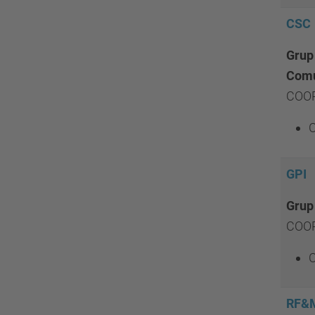
i
CSC
ó
Grup
Comu
COOR
C
GPI
Grup
COOR
C
RF&