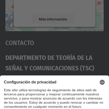
rogamos que revise los detalles y acepte el
servicio para ver este mapa.
Más información
Aceptar
Contacto
powered by
Usercentrics Consent
Management Platform
Departmento De Teoría De La
Señal Y Comunicaciones (TSC)
Contacto
usd.utgcntic
upc.edu
UPC Campus Nord, C/Jordi Girona 1-3,
Dirección
Edificios D3-D4-D5, 08034 Barcelona
(SPAIN)
Teléfono
+34 934017486