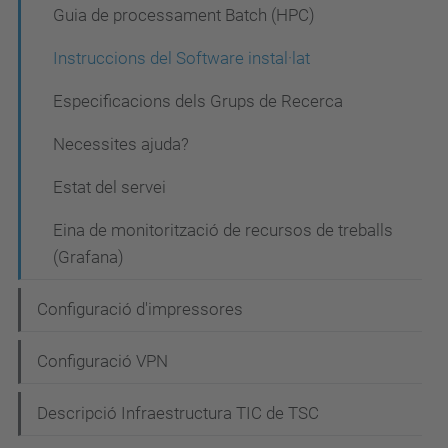
a
Guia de processament Batch (HPC)
v
Instruccions del Software instal·lat
e
Especificacions dels Grups de Recerca
g
a
Necessites ajuda?
c
Estat del servei
i
Eina de monitorització de recursos de treballs
ó
(Grafana)
Configuració d'impressores
Configuració VPN
Descripció Infraestructura TIC de TSC