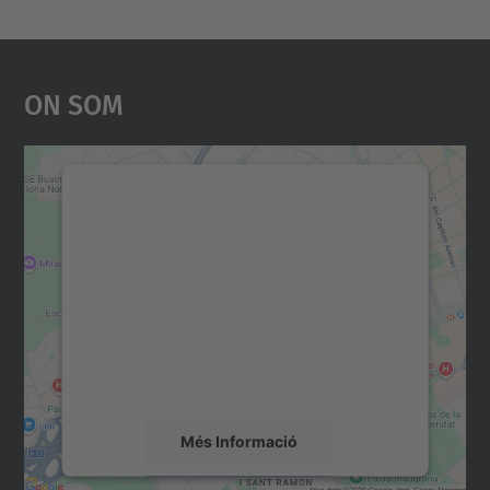
On Som
Necessitem el vostre
consentiment per carregar el
servei Google Maps!
Utilitzem un servei de tercers per incrustar
contingut del mapa que pugui recollir dades
sobre la vostra activitat. Reviseu-ne els
detalls i accepteu el servei per veure el
mapa.
Més Informació