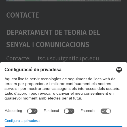
Accepta
Contacte
powered by
Usercentrics Consent
Management Platform
Departament De Teoria Del
Senyal I Comunicacions
Contacte: tsc.usd.utgcntic
upc.edu
Adreça:
UPC Campus Nord.
C/Jordi Girona 1-3. Edificis D3-
D4-D5.
08034 Barcelona (SPAIN)
Telèfon: +34 934011068