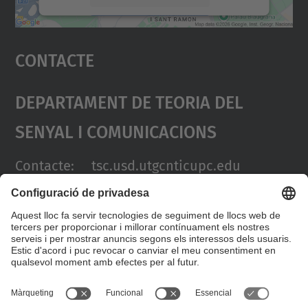
Accepta
Contacte
powered by
Usercentrics Consent
Management Platform
Departament De Teoria Del
Senyal I Comunicacions
Contacte: tsc.usd.utgcntic
upc.edu
Adreça:
UPC Campus Nord.
C/Jordi Girona 1-3. Edificis D3-
D4-D5.
08034 Barcelona (SPAIN)
Telèfon: +34 934011068