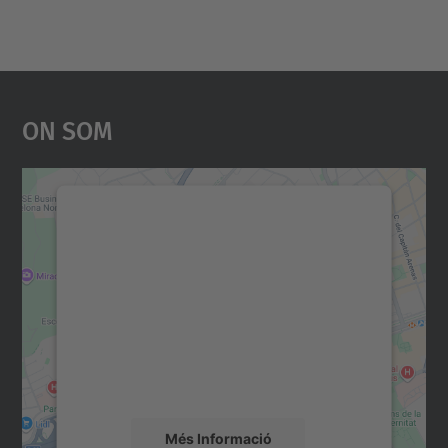
On Som
Necessitem el vostre
consentiment per carregar el
servei Google Maps!
Utilitzem un servei de tercers per incrustar
contingut del mapa que pugui recollir dades
sobre la vostra activitat. Reviseu-ne els
detalls i accepteu el servei per veure el
mapa.
Més Informació