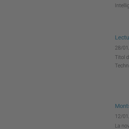
Intell
Lectu
28/01
Títol 
Techni
Monts
12/01
La nov