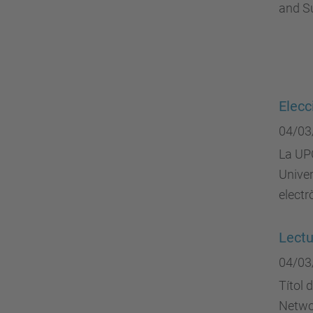
and S
Elecc
04/03
La UPC
Univer
electr
Lect
04/03
Títol 
Netwo