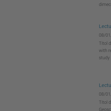
dimecr
Lectu
08/01
Títol 
with r
study 
Lect
08/01
Títol d
Geosc