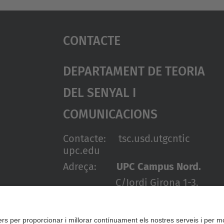
Contacte
Departament De Teoria
Del Senyal I
Comunicacions
Contacte: tsc.usd.utgcntic
upc.edu
Adreça:
UPC Campus Nord.
C/Jordi Girona 1-3.
Edificis D3-D4-D5.
08034 Barcelona
(SPAIN)