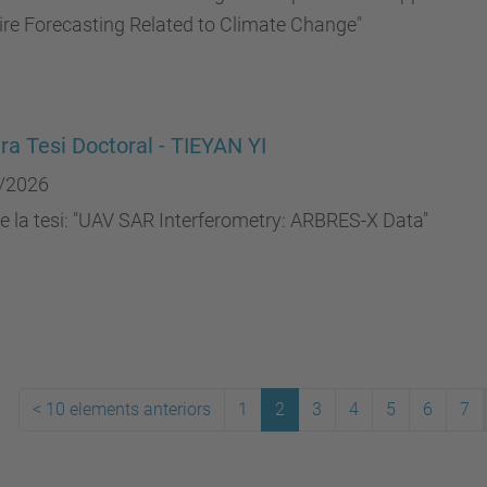
ire Forecasting Related to Climate Change"
ra Tesi Doctoral - TIEYAN YI
/2026
de la tesi: "UAV SAR Interferometry: ARBRES-X Data"
<
10 elements anteriors
1
2
3
4
5
6
7