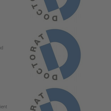
ud
ient