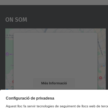
On Som
Necessitem el vostre consentiment
per carregar el servei Google Maps!
Utilitzem un servei de tercers per incrustar
contingut del mapa que pugui recollir dades
sobre la vostra activitat. Reviseu-ne els
detalls i accepteu el servei per veure el mapa.
Més Informació
Accepta
powered by
Usercentrics Consent