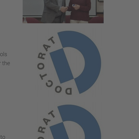
sols
r the
 to