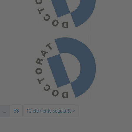
...
53
10 elements següents
>