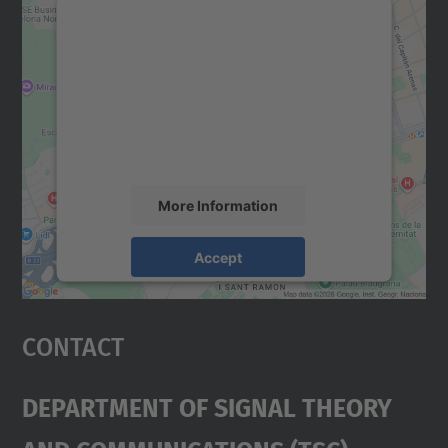
We need your consent to load the
Google Maps service!
We use a third party service to embed map
content that may collect data about your
activity. Please review the details and
accept the service to see this map.
More Information
Accept
powered by
Usercentrics Consent
Management Platform
Contact
Department Of Signal Theory