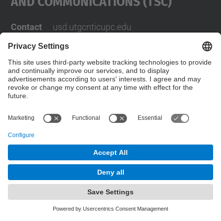
And Communications (TSC)
Contact
usd.utgcntic
upc.edu
UPC Campus Nord, C/Jordi Girona 1-3,
Buildings D3-D4-D5, 08034 Barcelona
Address
(SPAIN)
Telephone
+34 934017486
© UPC
Powered by
Site Map
Accessibility
Disclaimer
Privacy Settings