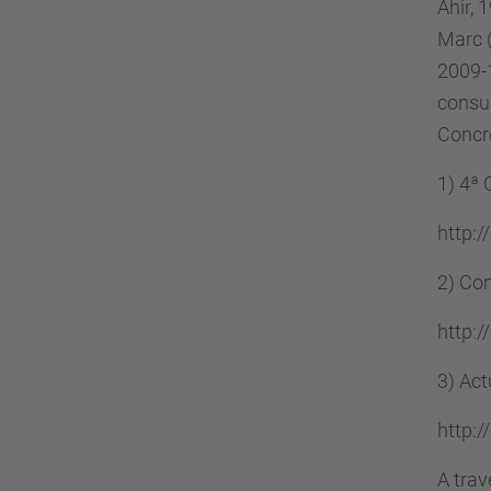
Ahir, 
Marc 
2009-1
consul
Concre
1) 4ª 
http:
2) Con
http:
3) Act
http:
A trav