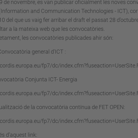
19 de novembre, es van publicar oficialment les noves con
(Information and Communication Technologies - ICT), cor
0 del que us vaig fer arribar el draft el passat 28 d’octubre
tar a la mateixa web que les convocatòries.
tament, les convocatòries publicades ahir són:
Convocatòria general d'ICT :
//cordis.europa.eu/fp7/dc/index.cfm?fuseaction=UserSite
vocatòria Conjunta ICT- Energia
//cordis.europa.eu/fp7/dc/index.cfm?fuseaction=UserSite
ualització de la convocatòria contínua de FET OPEN:
//cordis.europa.eu/fp7/dc/index.cfm?fuseaction=UserSite
és d’aquest link: