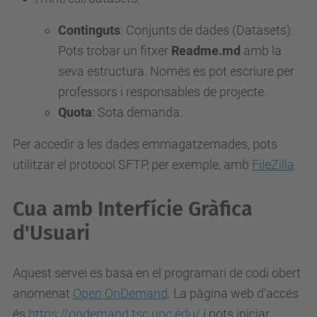
Continguts
: Conjunts de dades (Datasets).
Pots trobar un fitxer
Readme.md
amb la
seva estructura. Només es pot escriure per
professors i responsables de projecte.
Quota
: Sota demanda.
Per accedir a les dades emmagatzemades, pots
utilitzar el protocol SFTP, per exemple, amb
FileZilla
.
Cua amb Interfície Gràfica
d'Usuari
Aquest servei es basa en el programari de codi obert
anomenat
Open OnDemand
. La pàgina web d'accés
és
https://ondemand.tsc.upc.edu/
i pots iniciar