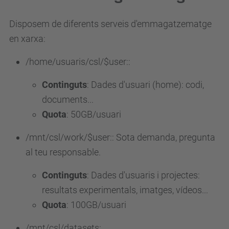
Disposem de diferents serveis d'emmagatzematge
en xarxa:
/home/usuaris/csl/$user::
Continguts
: Dades d'usuari (home): codi,
documents...
Quota
: 50GB/usuari
/mnt/csl/work/$user:: Sota demanda, pregunta
al teu responsable.
Continguts
: Dades d'usuaris i projectes:
resultats experimentals, imatges, vídeos...
Quota
: 100GB/usuari
/mnt/csl/datasets: