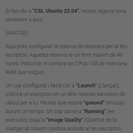
Si fas clic a
"CSL Ubuntu 22.04"
, veuràs alguna cosa
semblant a això:
(IMATGE)
Aquí pots configurar la reserva de recursos per al teu
escriptori. Aquesta reserva té un límit màxim de 48
hores. Pots triar el nombre de CPUs i GB de memòria
RAM que vulguis.
Un cop configurat i facis clic a
"Launch"
(Llançar),
s'obrirà un escriptori en un dels nostres servidors de
càlcul per a tu. Veuràs que estarà
"queued"
(en cua)
durant un temps. Un cop canviï a
"Running"
(en
execució), puja la
"Image Quality"
(Qualitat de la
imatge) al màxim i podràs accedir al teu escriptori.