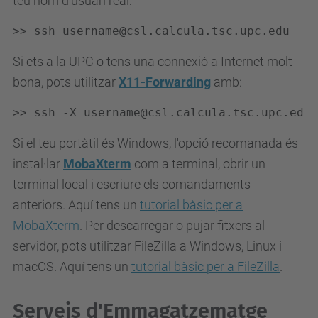
teu nom d'usuari real:
>> ssh username@csl.calcula.tsc.upc.edu
Si ets a la UPC o tens una connexió a Internet molt
bona, pots utilitzar
X11-Forwarding
amb:
>> ssh -X username@csl.calcula.tsc.upc.edu
Si el teu portàtil és Windows, l'opció recomanada és
instal·lar
MobaXterm
com a terminal, obrir un
terminal local i escriure els comandaments
anteriors. Aquí tens un
tutorial bàsic per a
MobaXterm
. Per descarregar o pujar fitxers al
servidor, pots utilitzar FileZilla a Windows, Linux i
macOS. Aquí tens un
tutorial bàsic per a FileZilla
.
Serveis d'Emmagatzematge