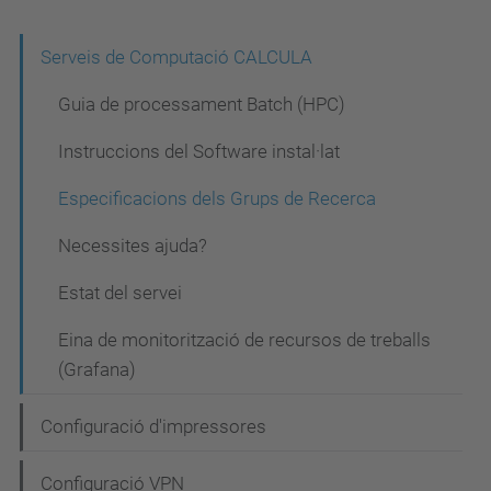
N
Serveis de Computació CALCULA
a
Guia de processament Batch (HPC)
v
Instruccions del Software instal·lat
e
Especificacions dels Grups de Recerca
g
a
Necessites ajuda?
c
Estat del servei
i
Eina de monitorització de recursos de treballs
ó
(Grafana)
Configuració d'impressores
Configuració VPN