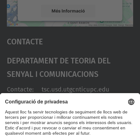
Més Informació
Accepta
Contacte
powered by
Usercentrics Consent
Management Platform
Departament De Teoria Del
Senyal I Comunicacions
Contacte: tsc.usd.utgcntic
upc.edu
Adreça:
UPC Campus Nord.
C/Jordi Girona 1-3. Edificis D3-
D4-D5.
08034 Barcelona (SPAIN)
Telèfon: +34 934011068